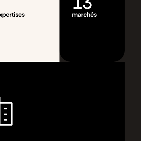
13
xpertises
marchés