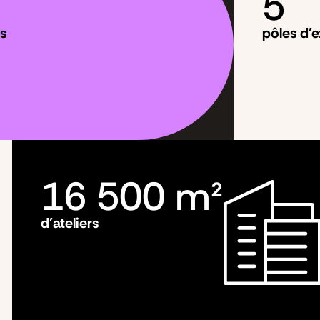
5
s
pôles d'e
16 500
 m²
d'ateliers