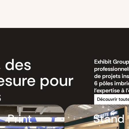
, des
Exhibit Grou
professionnel
esure pour
de projets ins
6 pôles imbriq
s
l’expertise à 
Découvrir tout
Print
Stand