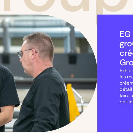
EG 
gro
cré
Gro
Exhibi
les m
créen
détail
faire 
de l’i