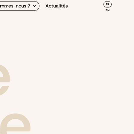
FR
ommes-nous ?
Actualités
EN
e
e