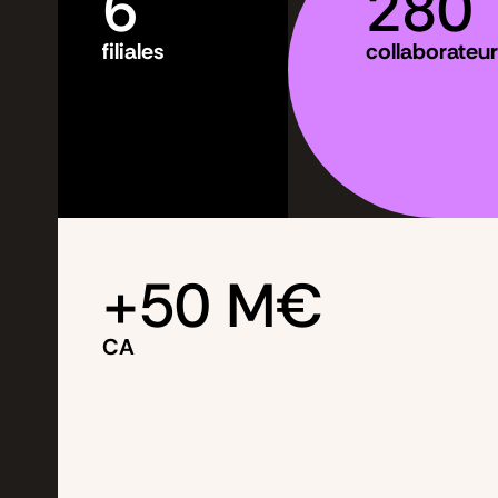
6
280
filiales
collaborateur
+
50
 M€
CA