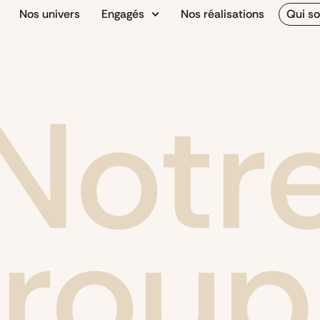
Nos univers
Engagés
Nos réalisations
Qui s
Notr
group