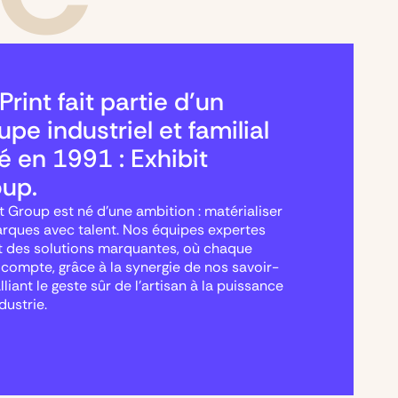
Print fait partie d’un
upe industriel et familial
é en 1991 : Exhibit
up.
t Group est né d’une ambition : matérialiser
arques avec talent. Nos équipes expertes
t des solutions marquantes, où chaque
 compte, grâce à la synergie de nos savoir-
alliant le geste sûr de l’artisan à la puissance
ndustrie.