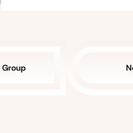
t Group
N