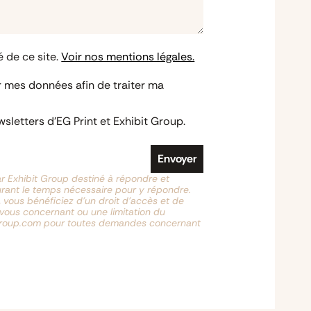
é de ce site.
Voir nos mentions légales.
er mes données afin de traiter ma
sletters d'EG Print et Exhibit Group.
Envoyer
ar Exhibit Group destiné à répondre et
urant le temps nécessaire pour y répondre.
 vous bénéficiez d’un droit d’accès et de
s vous concernant ou une limitation du
tgroup.com pour toutes demandes concernant