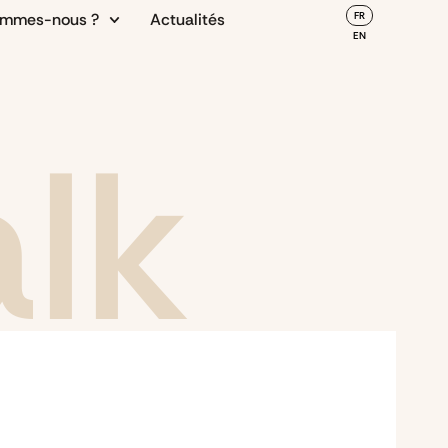
ommes-nous ?
Actualités
FR
EN
alk