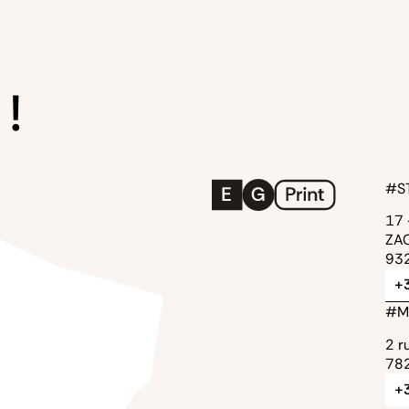
 !
#S
17 
ZAC
932
+3
#M
2 r
782
+3