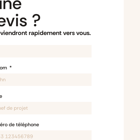
une
vis ?
eviendront rapidement vers vous.
nom
e
ro de téléphone