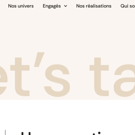
Nos univers
Engagés
Nos réalisations
Qui s
t's t